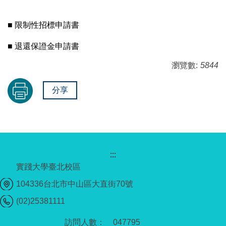
■ 限制性招標申請書
■ 退還保證金申請書
瀏覽數:
5844
分享
:::
實踐大學臺北校區
104336台北市中山區大直街70號
(02)25381111
0
4
7
7
9
5