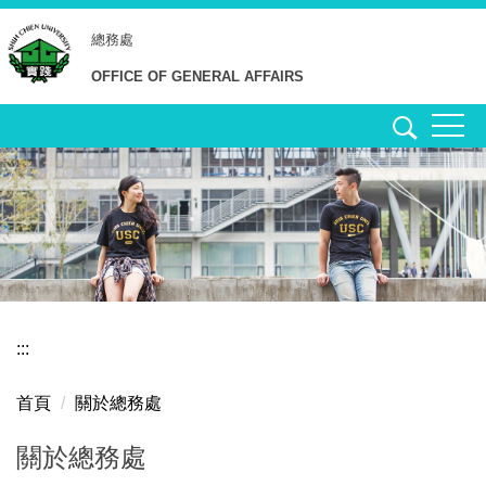
跳
總務處
到
主
OFFICE OF GENERAL AFFAIRS
要
內
容
區
:::
首頁
關於總務處
關於總務處