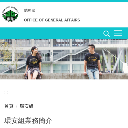
跳
總務處
到
主
OFFICE OF GENERAL AFFAIRS
要
內
容
區
:::
首頁
環安組
環安組業務簡介