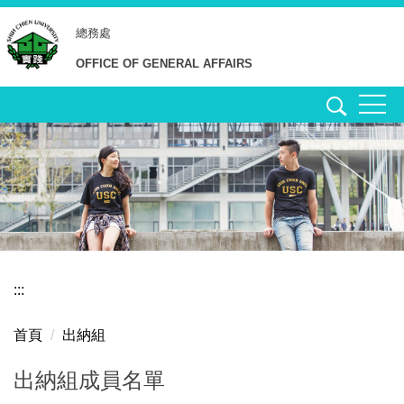
跳
總務處
到
主
OFFICE OF GENERAL AFFAIRS
要
內
容
區
:::
首頁
出納組
出納組成員名單