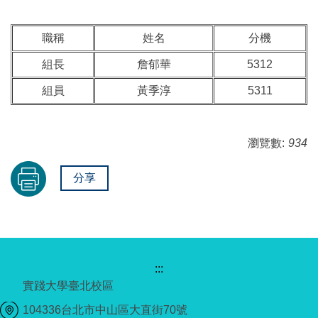
職稱
姓名
分機
組長
詹郁華
5312
組員
黃季淳
5311
瀏覽數:
934
分享
:::
實踐大學臺北校區
104336台北市中山區大直街70號