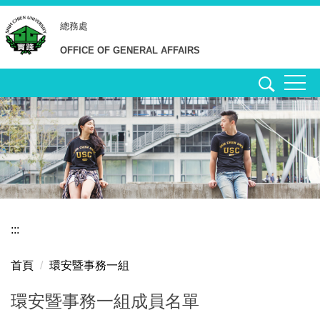
跳
總務處
到
主
OFFICE OF GENERAL AFFAIRS
要
內
容
區
:::
首頁
環安暨事務一組
環安暨事務一組成員名單